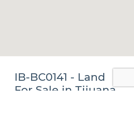
IB-BC0141 -
Land
For Sale
in
Tijuana,
Baja California.
13,907 m2.
Paseo Banderas, El Rosario, B.C., México