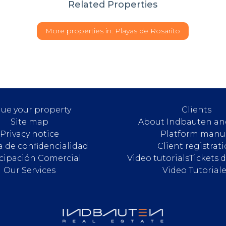
Related Properties
More properties in:
Playas de Rosarito
lue your property
Clients
Site map
About Indbauten an
Privacy notice
Platform manu
ca de confidencialidad
Client registrat
icipación Comercial
Video tutorials
Tickets 
Our Services
Video Tutorial