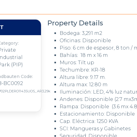
Property Details
NT
Bodega: 3,291 m2
Oficinas: Disponible
Category:
Piso: 6 cm de espesor, 8 ton /
Private
Bahías: 18 m x 16 m
Industrial
Muros: Tilt up
Park (PIP)
Techumbre: KR-18
ndbauten Code:
Altura libre: 9.17 m.
B-BC0092
Altura max: 12.80 m
702PLDERO1143SUOS_AR3.29k
Iluminación: LED, 4% luz natu
Andenes: Disponible (2.7 mx3
Rampa: Disponible (3.6 mx 4.
Estacionamiento: Disponible
Cap. Eléctrica: 1250 KVA
SCI: Mangueras y Gabinetes
Seguridad: Disponible