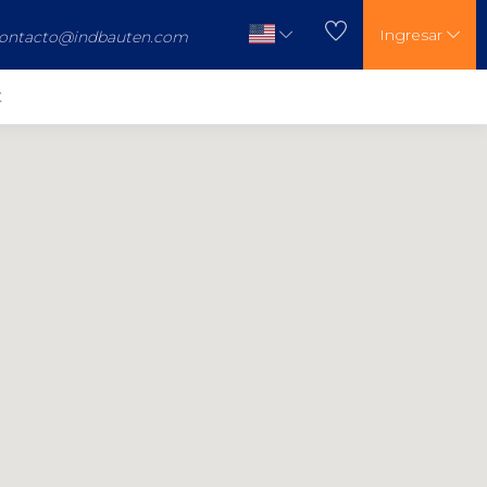
Ingresar
ontacto@indbauten.com
t