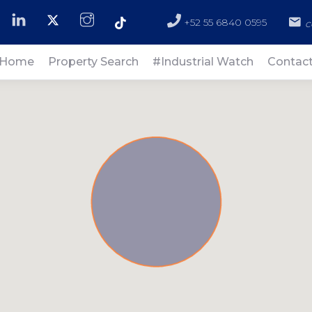
+52 55 6840 0595
c
Home
Property Search
#Industrial Watch
Contac