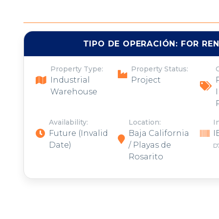
TIPO DE OPERACIÓN:
FOR RE
Property Type:
Property Status:
Industrial
Project
Warehouse
Availability:
Location:
I
Future
(Invalid
Baja California
I
Date)
/ Playas de
D
Rosarito