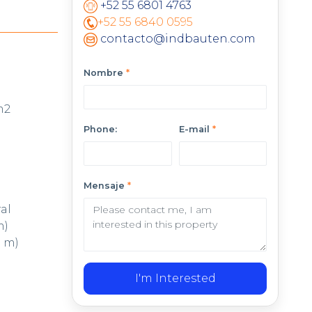
+52 55 6801 4763
+52 55 6840 0595
contacto@indbauten.com
Nombre
*
 m2
Phone:
E-mail
*
Mensaje
*
ral
m)
8 m)
I'm Interested