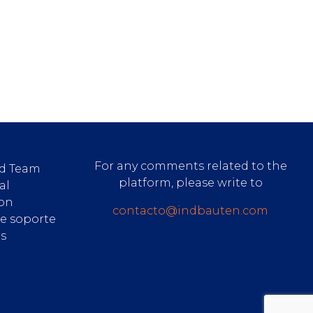
For any comments related to the
d Team
platform, please write to
al
ion
contacto@indbauten.com
de soporte
es