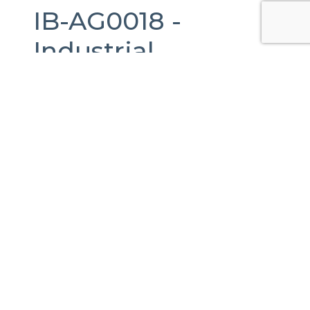
IB-AG0018 -
Industrial
Warehouse
For
Rent
in
Aguascalientes,
Aguascalientes.
3,170 m2.
Acceso Planta Nissan, Planta Nissan II
Nissan Mexicana, Aguascalientes, México
Published Date:
03-03-2025