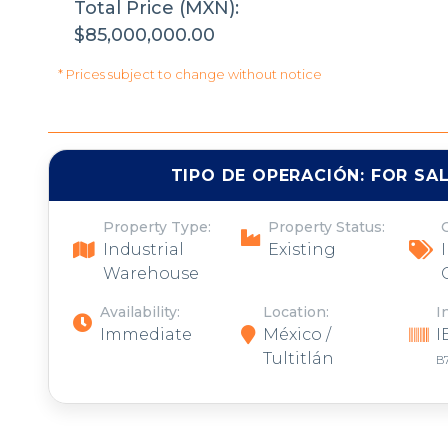
Total Price (MXN):
$85,000,000.00
* Prices subject to change without notice
TIPO DE OPERACIÓN:
FOR SA
Property Type:
Property Status:
Industrial
Existing
Warehouse
Availability:
Location:
I
Immediate
México /
I
Tultitlán
B