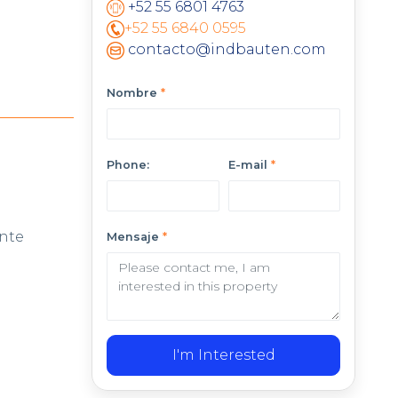
+52 55 6801 4763
+52 55 6840 0595
contacto@indbauten.com
Nombre
*
Phone:
E-mail
*
nte
Mensaje
*
I'm Interested