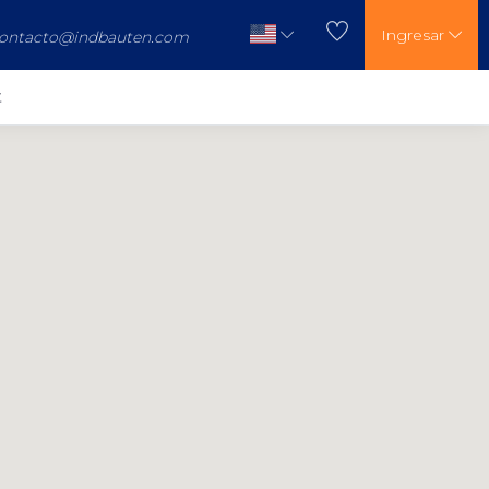
Ingresar
ontacto@indbauten.com
t