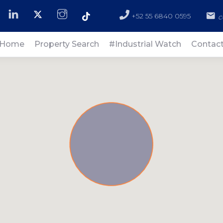
+52 55 6840 0595
c
Home
Property Search
#Industrial Watch
Contac