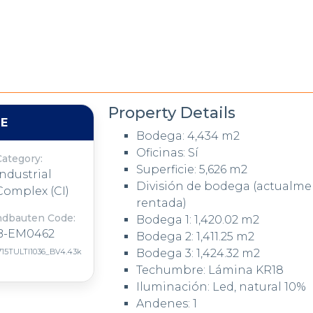
Property Details
LE
Bodega: 4,434 m2
Oficinas: Sí
Category:
Superficie: 5,626 m2
Industrial
División de bodega (actualme
Complex (CI)
rentada)
ndbauten Code:
Bodega 1: 1,420.02 m2
B-EM0462
Bodega 2: 1,411.25 m2
715TULTI1036_BV4.43k
Bodega 3: 1,424.32 m2
Techumbre: Lámina KR18
Iluminación: Led, natural 10%
Andenes: 1