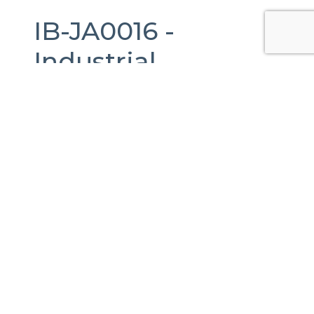
IB-JA0016 -
Industrial
Warehouse
For
Rent
in
Guadalajara,
Jalisco.
10,800 m2.
Calle Juan de la Barrera 3561, Las Juntas,
Guadalajara, Jal., México
Published Date:
11-08-2023