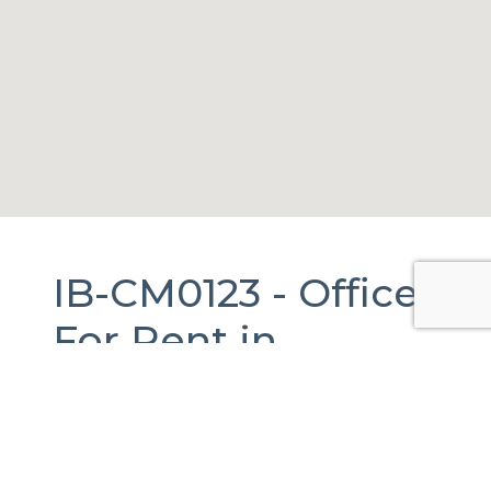
IB-CM0123 -
Offices
For Rent
in
Gustavo A.
Madero, Ciudad
de México.