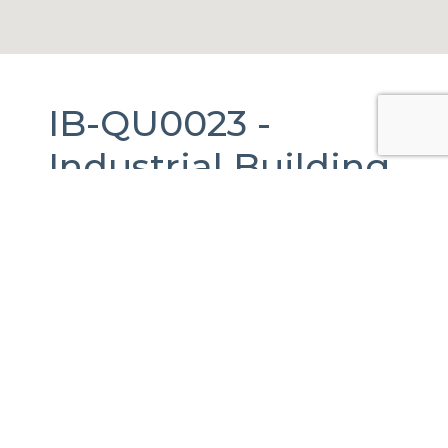
IB-QU0023 -
Industrial Building
For Sale
in
Querétaro,
Querétaro.
493 m2.
ACUPARK II, Calle Puerto de Aguirre, Santa
Rosa Jáuregui, Querétaro, México