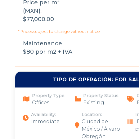
2
Price per m
(MXN):
$77,000.00
* Prices subject to change without notice
Maintenance
$80 por m2 + IVA
TIPO DE OPERACIÓN:
FOR SA
Property Type:
Property Status:
Offices
Existing
Availability:
Location:
I
Immediate
Ciudad de
I
México / Álvaro
D
Obregón