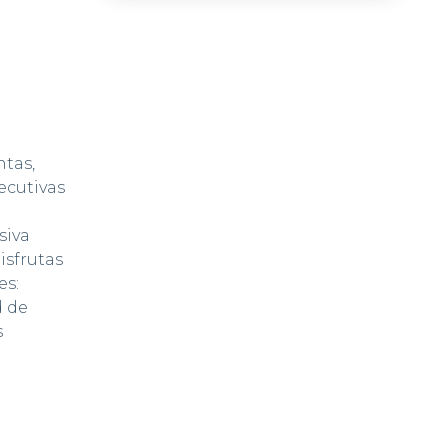
ntas,
ecutivas
siva
disfrutas
es:
d de
s