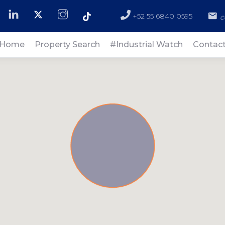
+52 55 6840 0595
c
Home
Property Search
#Industrial Watch
Contac