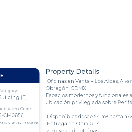
Property Details
LE
Oficinas en Venta – Los Alpes, Álva
Obregón, CDMX
Category:
Espacios modernos y funcionales 
Building (E)
ubicación privilegiada sobre Perifé
ndbauten Code:
B-CM0856
Disponibles desde 54 m² hasta 48
709ALVOBR1691_OV0.08k
Entrega en Obra Gris
20 niveles de oficinas