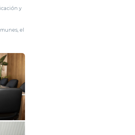
icación y
omunes, el