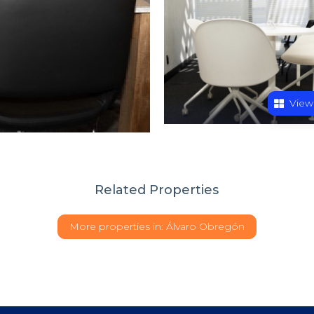
View
Related Properties
More properties in:
Álvaro Obregón