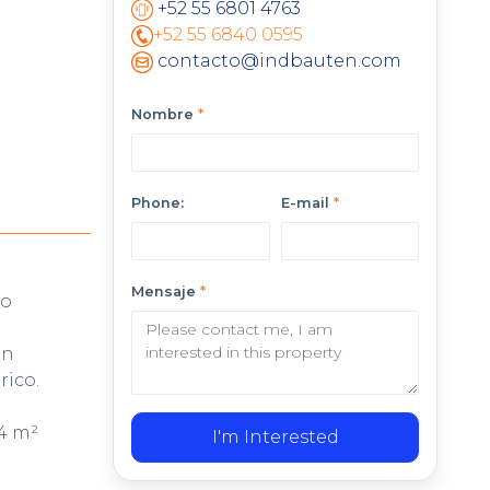
+52 55 6801 4763
+52 55 6840 0595
contacto@indbauten.com
Nombre
*
Phone:
E-mail
*
Mensaje
*
ro
en
rico.
4 m²
I'm Interested