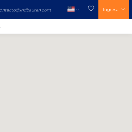
Ingresar
ontacto@indbauten.com
t