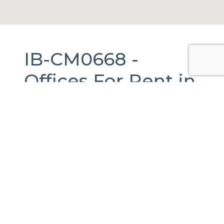
IB-CM0668 -
Offices
For Rent
in
Benito Juárez,
Ciudad de México.
1,500 m2.
Torre Mitikah, Xoco, Ciudad de México,
CDMX, México
Published Date:
18-09-2025