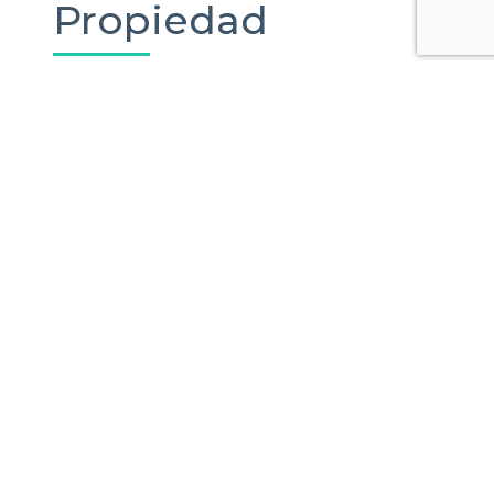
Propiedad
Dirección
PROPIEDAD RESERVADA
Published Date:
Last Updated:
Total Views:
* Prices subject to change without notice
TIPO DE OPERACIÓN: