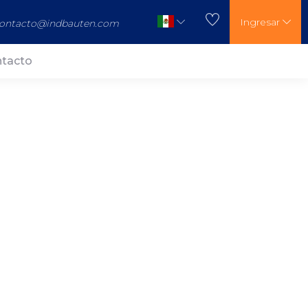
Ingresar
ontacto@indbauten.com
tacto